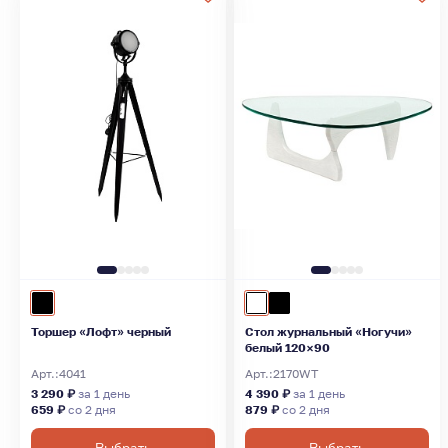
Торшер «Лофт» черный
Стол журнальный «Ногучи»
белый 120×90
Арт.:
4041
Арт.:
2170WT
3 290 ₽
за 1 день
4 390 ₽
за 1 день
659 ₽
со 2 дня
879 ₽
со 2 дня