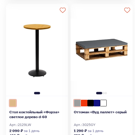
Стол коктейльный «Форза»
Оттоман «Вуд паллет» серый
светлое дерево d-60
Арт.:
2129LW
Арт.:
3025GY
2 090 ₽
за 1 день
1 290 ₽
за 1 день