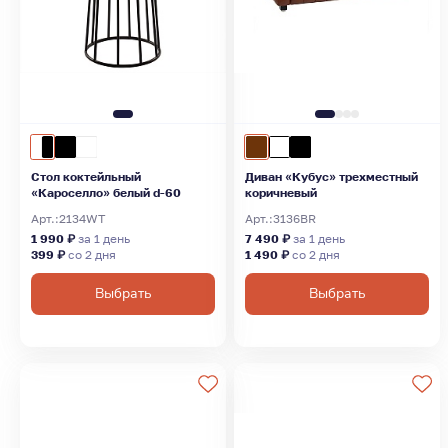
Стол коктейльный
Диван «Кубус» трехместный
«Кароселло» белый d-60
коричневый
Арт.:
2134WT
Арт.:
3136BR
1 990 ₽
за 1 день
7 490 ₽
за 1 день
399 ₽
со 2 дня
1 490 ₽
со 2 дня
Выбрать
Выбрать