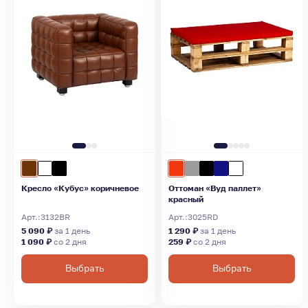
Кресло «Кубус» коричневое
Оттоман «Вуд паллет»
красный
Арт.:
3132BR
Арт.:
3025RD
5 090 ₽
за 1 день
1 290 ₽
за 1 день
1 090 ₽
со 2 дня
259 ₽
со 2 дня
Выбрать
Выбрать