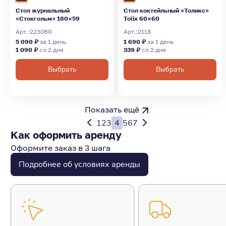
Стол журнальный
Стол коктейльный «Толикс»
«Стокгольм» 180×59
Tolix 60×60
Арт.:
2230BR
Арт.:
2118
5 090 ₽
за 1 день
1 690 ₽
за 1 день
1 090 ₽
со 2 дня
339 ₽
со 2 дня
Выбрать
Выбрать
Показать ещё
1
2
3
4
5
6
7
Как оформить аренду
Оформите заказ в 3 шага
Подробнее об условиях аренды