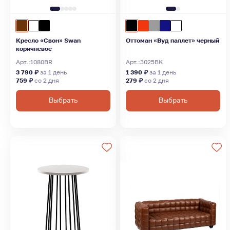
Кресло «Свон» Swan
Оттоман «Вуд паллет» черный
коричневое
Арт.:
1080BR
Арт.:
3025BK
3 790 ₽
за 1 день
1 390 ₽
за 1 день
759 ₽
со 2 дня
279 ₽
со 2 дня
Выбрать
Выбрать