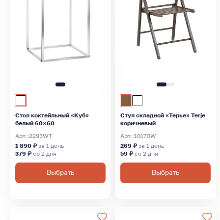
Стол коктейльный «Куб»
Стул складной «Терье» Terje
белый 60×60
коричневый
Арт.:
2293WT
Арт.:
1017DW
1 890 ₽
за 1 день
269 ₽
за 1 день
379 ₽
со 2 дня
59 ₽
со 2 дня
Выбрать
Выбрать