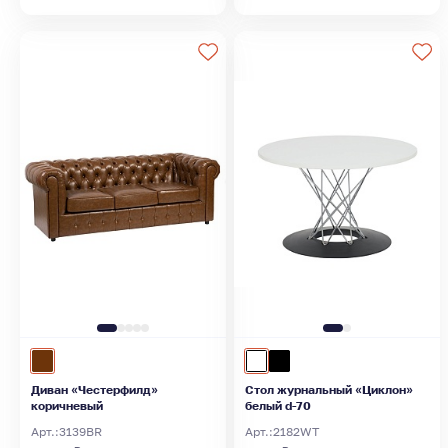
Диван «Честерфилд»
Стол журнальный «Циклон»
коричневый
белый d-70
Арт.:
3139BR
Арт.:
2182WT