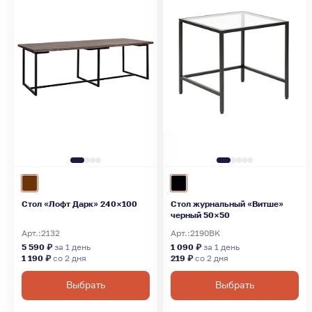
Стол «Лофт Дарк» 240×100
Стол журнальный «Витше»
черный 50×50
Арт.:
2132
Арт.:
2190BK
5 590 ₽
за 1 день
1 090 ₽
за 1 день
1 190 ₽
со 2 дня
219 ₽
со 2 дня
Выбрать
Выбрать