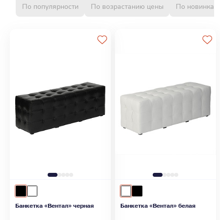
По популярности
По возрастанию цены
По новинкам
Банкетка «Вентал» черная
Банкетка «Вентал» белая