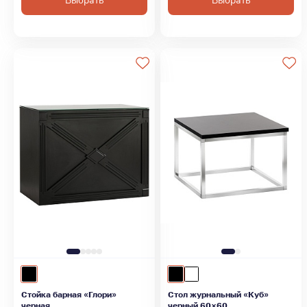
Выбрать
Выбрать
Стойка барная «Глори»
Стол журнальный «Куб»
черная
черный 60×60