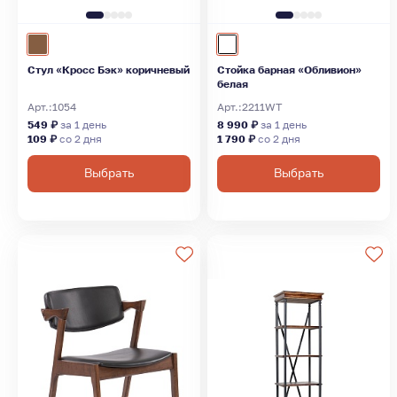
Стул «Кросс Бэк» коричневый
Стойка барная «Обливион»
белая
Арт.:
1054
Арт.:
2211WT
549 ₽
за 1 день
8 990 ₽
за 1 день
109 ₽
со 2 дня
1 790 ₽
со 2 дня
Выбрать
Выбрать