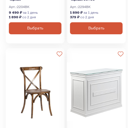
Арт.:
2204BK
Арт.:
2294BK
9 490 ₽
за 1 день
1 890 ₽
за 1 день
1 890 ₽
со 2 дня
379 ₽
со 2 дня
Выбрать
Выбрать