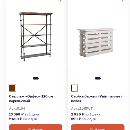
Стеллаж «Орфео» 120 см
Стойка барная «Уайт паллет»
коричневый
белая
Арт.:
5164
Арт.:
2145WT
13 390 ₽
за 1 день
2 990 ₽
за 1 день
2 690 ₽
со 2 дня
599 ₽
со 2 дня