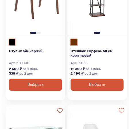
Стул «Кай» черный
Стеллаж «Орфео» 50 см
коричневый
Арт.:
1033DB
Арт.:
5163
2 690 ₽
за 1 день
12 390 ₽
за 1 день
539 ₽
со 2 дня
2 490 ₽
со 2 дня
Выбрать
Выбрать