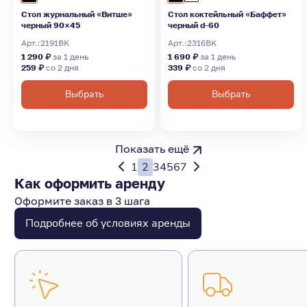
Стол журнальный «Витше»
Стол коктейльный «Баффет»
черный 90×45
черный d-60
Арт.:
2191BK
Арт.:
2316BK
1 290 ₽
за 1 день
1 690 ₽
за 1 день
259 ₽
со 2 дня
339 ₽
со 2 дня
Выбрать
Выбрать
Показать ещё
1
2
3
4
5
6
7
Как оформить аренду
Оформите заказ в 3 шага
Подробнее об условиях аренды