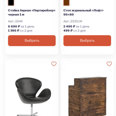
Стойка барная «Партирейзер»
Стол журнальный «Лофт»
черная 1 м
90×80
Арт.:
2244
Арт.:
2231LW
6 690 ₽
за 1 день
2 490 ₽
за 1 день
1 390 ₽
со 2 дня
499 ₽
со 2 дня
Выбрать
Выбрать