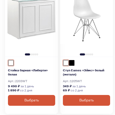
Стойка барная «Либерти»
Стул Eames «Эймс» белый
белая
(металл)
Арт.:
2203WT
Арт.:
1205WT
9 490 ₽
за 1 день
349 ₽
за 1 день
1 890 ₽
со 2 дня
69 ₽
со 2 дня
Выбрать
Выбрать