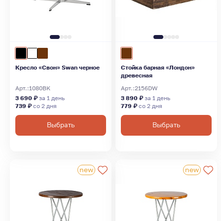
Кресло «Свон» Swan черное
Стойка барная «Лондон»
древесная
Арт.:
1080BK
Арт.:
2156DW
3 690 ₽
за 1 день
3 890 ₽
за 1 день
739 ₽
со 2 дня
779 ₽
со 2 дня
Выбрать
Выбрать