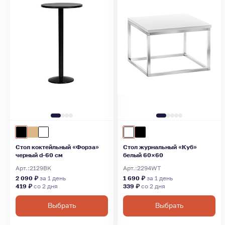
Стол коктейльный «Форза»
Стол журнальный «Куб»
черный d-60 см
белый 60×60
Арт.:
2129BK
Арт.:
2294WT
2 090 ₽
за 1 день
1 690 ₽
за 1 день
419 ₽
со 2 дня
339 ₽
со 2 дня
Выбрать
Выбрать