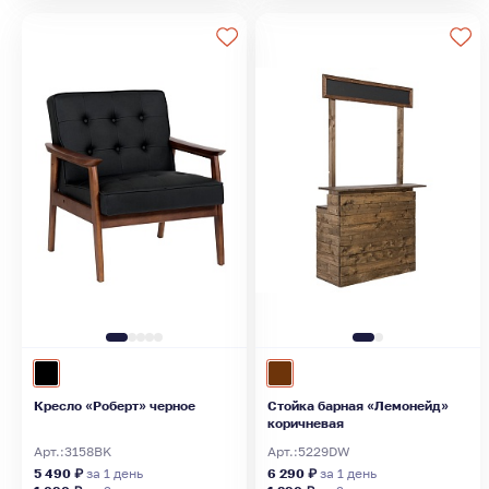
Кресло «Роберт» черное
Стойка барная «Лемонейд»
коричневая
Арт.:
3158BK
Арт.:
5229DW
5 490 ₽
за 1 день
6 290 ₽
за 1 день