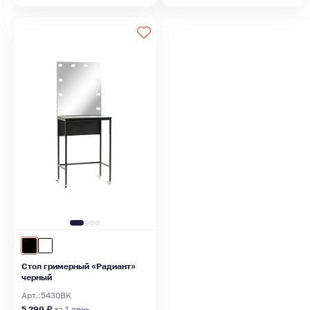
Стол гримерный «Радиант»
черный
Арт.:
5430BK
5 290 ₽
за 1 день