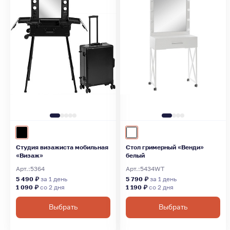
Студия визажиста мобильная
Стол гримерный «Венди»
«Визаж»
белый
Арт.:
5364
Арт.:
5434WT
5 490 ₽
за 1 день
5 790 ₽
за 1 день
1 090 ₽
со 2 дня
1 190 ₽
со 2 дня
Выбрать
Выбрать