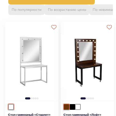
По популярности
По возрастанию цены
По новинкам
Стол гримерный «Старлет»
Стол гримерный «Лофт»