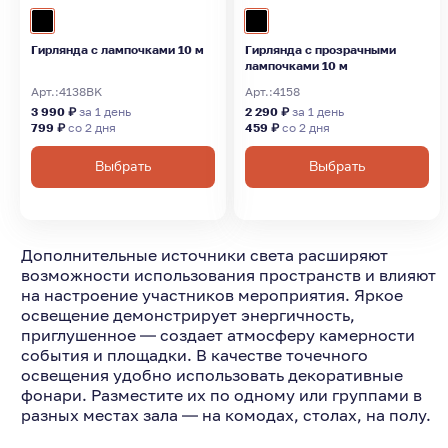
Гирлянда с лампочками 10 м
Гирлянда с прозрачными
лампочками 10 м
Арт.:
4138BK
Арт.:
4158
3 990 ₽
за 1 день
2 290 ₽
за 1 день
799 ₽
со 2 дня
459 ₽
со 2 дня
Выбрать
Выбрать
Дополнительные источники света расширяют
возможности использования пространств и влияют
на настроение участников мероприятия. Яркое
освещение демонстрирует энергичность,
приглушенное ― создает атмосферу камерности
события и площадки. В качестве точечного
освещения удобно использовать декоративные
фонари. Разместите их по одному или группами в
разных местах зала ― на комодах, столах, на полу.