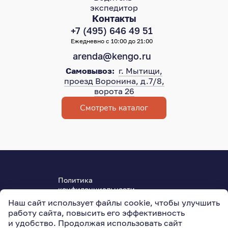
экспедитор
Контакты
+7 (495) 646 49 51
Ежедневно с 10:00 до 21:00
arenda@kengo.ru
Самовывоз:
г. Мытищи,
проезд Воронина, д.7/8,
ворота 26
Смотреть каталог
Политика
конфиденциальности
Пользовательское соглашение
Наш сайт использует файлы cookie, чтобы улучшить
ОГРН 315501800004950
работу сайта, повысить его эффективность
127015
,
Москва
,
Новодмитровская ул., 5АС3
и удобство. Продолжая использовать сайт