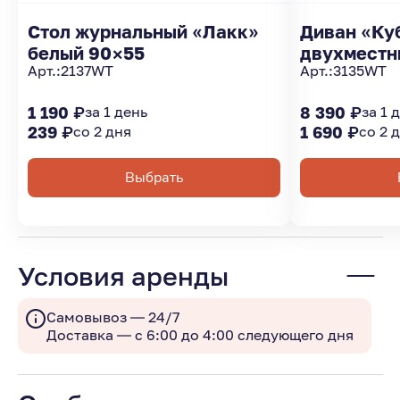
Стол журнальный «Лакк»
Диван «Ку
белый 90×55
двухместн
Арт.:
2137WT
Арт.:
3135WT
1 190 ₽
за 1 день
8 390 ₽
за 1 
239 ₽
со 2 дня
1 690 ₽
со 2 
Выбрать
Условия аренды
Самовывоз — 24/7
Доставка — с 6:00 до 4:00 следующего дня