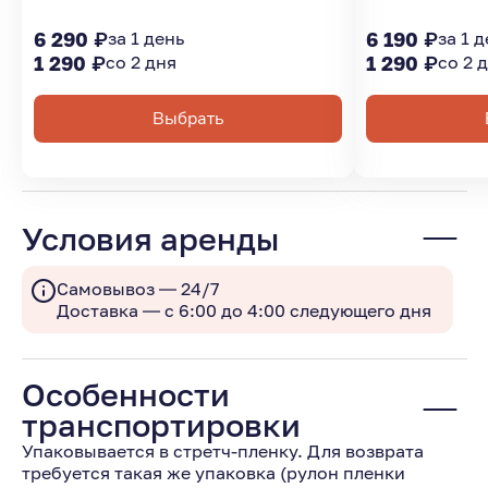
6 290 ₽
за 1 день
6 190 ₽
за 1 
1 290 ₽
со 2 дня
1 290 ₽
со 2 
Выбрать
Условия аренды
Самовывоз — 24/7
Доставка — с 6:00 до 4:00 следующего дня
Особенности
транспортировки
Упаковывается в стретч-пленку. Для возврата
требуется такая же упаковка (рулон пленки