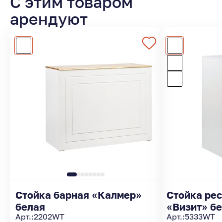
С этим товаром
арендуют
Стойка барная «Калмер»
Стойка ре
белая
«Визит» бе
Арт.:
2202WT
Арт.:
5333WT