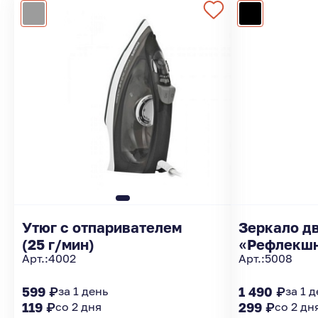
Утюг с отпаривателем
Зеркало д
(25 г/мин)
«Рефлекшн
Арт.:
4002
Арт.:
5008
599 ₽
за 1 день
1 490 ₽
за 1 
119 ₽
со 2 дня
299 ₽
со 2 дн