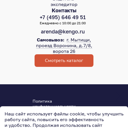
экспедитор
Контакты
+7 (495) 646 49 51
Ежедневно с 10:00 до 21:00
arenda@kengo.ru
Самовывоз:
г. Мытищи,
проезд Воронина, д.7/8,
ворота 26
Смотреть каталог
Политика
конфиденциальности
Пользовательское соглашение
Наш сайт использует файлы cookie, чтобы улучшить
ОГРН 315501800004950
работу сайта, повысить его эффективность
127015
,
Москва
,
Новодмитровская ул., 5АС3
и удобство. Продолжая использовать сайт