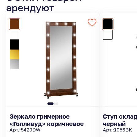
арендуют
Зеркало гримерное
Стул скла
«Голливуд» коричневое
черный
Арт.:
5429DW
Арт.:
1056BK