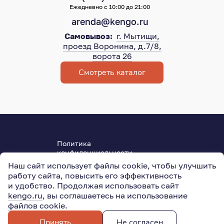
Ежедневно с 10:00 до 21:00
arenda@kengo.ru
Самовывоз:
г. Мытищи,
проезд Воронина, д.7/8,
ворота 26
Смотреть каталог
Политика
конфиденциальности
Пользовательское соглашение
Наш сайт использует файлы cookie, чтобы улучшить
ОГРН 315501800004950
работу сайта, повысить его эффективность
127015
,
Москва
,
Новодмитровская ул., 5АС3
и удобство. Продолжая использовать сайт
kengo.ru
, вы соглашаетесь на использование
файлов cookie
.
© 2011–2026
KENGO
1 490 ₽
за 1 день
Все права защищены
В корзину
Принять
Не согласен