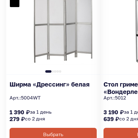
Ширма «Дрессинг» белая
Стол грим
«Вондерле
Арт.:
5004WT
Арт.:
5012
1 390 ₽
за 1 день
3 190 ₽
за 1 
279 ₽
со 2 дня
639 ₽
со 2 дн
Выбрать