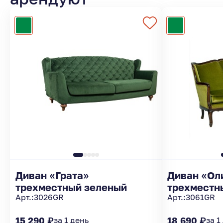
Диван «Грата»
Диван «Ол
трехместный зеленый
трехместн
Арт.:
3026GR
Арт.:
3061GR
15 290 ₽
за 1 день
18 690 ₽
за 1