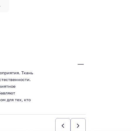
ь
оприятия. Ткань
стественности.
риятное
бавляют
м для тех, кто