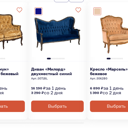
мун»
Диван «Милорд»
Кресло «Марсель»
 бежевый
двухместный синий
бежевое
Арт.:
3071BL
Арт.:
3062BG
день
за 1 день
за 1 день
16 190 ₽
6 890 ₽
ня
со 2 дня
со 2 дня
3 290 ₽
1 390 ₽
ать
Выбрать
Выбрать