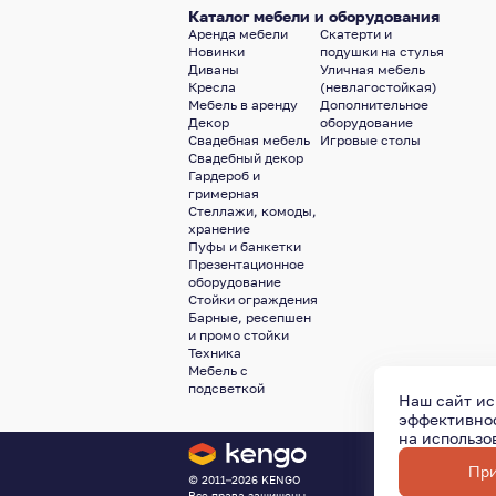
Каталог мебели и оборудования
Аренда мебели
Скатерти и
Новинки
подушки на стулья
Диваны
Уличная мебель
Кресла
(невлагостойкая)
Мебель в аренду
Дополнительное
Декор
оборудование
Свадебная мебель
Игровые столы
Свадебный декор
Гардероб и
гримерная
Стеллажи, комоды,
хранение
Пуфы и банкетки
Презентационное
оборудование
Стойки ограждения
Барные, ресепшен
и промо стойки
Техника
Мебель с
подсветкой
Наш сайт ис
эффективнос
на использ
Политика конф
При
© 2011–2026
KENGO
Все права защищены