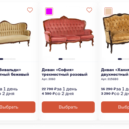
Вивальди»
Диван «София»
Диван «Хани
тный бежевый
трехместный розовый
двухместный
G
Арт.:
3060
Арт.:
3156BG
а 1 день
за 1 день
за 1 
22 790 ₽
16 290 ₽
о 2 дня
со 2 дня
со 2 д
4 590 ₽
3 290 ₽
Выбрать
Выбрать
Выбр