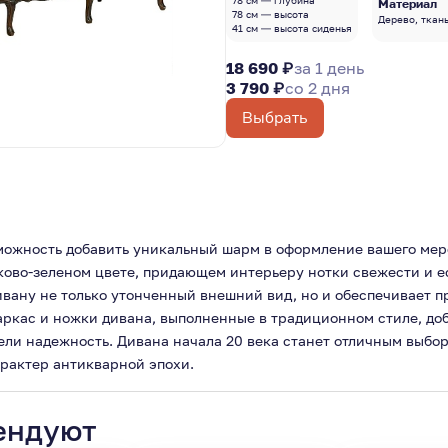
78 см — глубина
Материал
78 см — высота
Дерево, ткан
41 см — высота сиденья
18 690 ₽
за 1 день
3 790 ₽
со 2 дня
Выбрать
зможность добавить уникальный шарм в оформление вашего мер
ово-зеленом цвете, придающем интерьеру нотки свежести и е
ивану не только утонченный внешний вид, но и обеспечивает п
аркас и ножки дивана, выполненные в традиционном стиле, до
ли надежность. Дивана начала 20 века станет отличным выборо
арактер антикварной эпохи.
ендуют