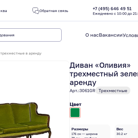
+7 (495) 646 49 51
сква
Обратная связь
Ежедневно с 10:00 до 21
О нас
Вакансии
Услов
трехместные в аренду
Диван «Оливия»
трехместный зеле
аренду
Арт.:
3061GR
Трехместные
Цвет
Размеры
Вес
176 см — ширина
30.2 кг