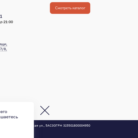
Смотреть каталог
1
о 21:00
ищи,
7/8,
 его
ашаетесь
осква
,
Новодмитровская ул., 5АС3
ОГРН 315501800004950