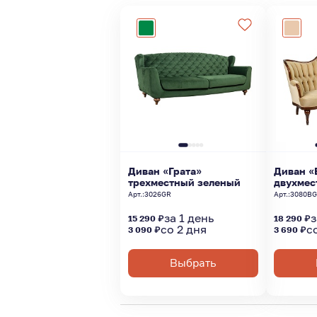
Диван «Грата»
Диван «
трехместный зеленый
двухмес
Арт.:
3026GR
Арт.:
3080B
за 1 день
з
15 290 ₽
18 290 ₽
со 2 дня
с
3 090 ₽
3 690 ₽
Выбрать