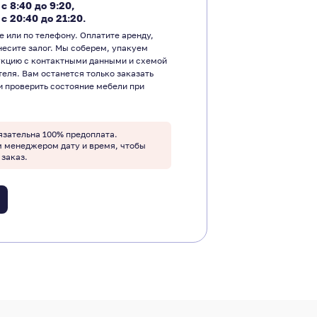
―
с 8:40 до 9:20
,
―
с 20:40 до 21:20.
е или по телефону. Оплатите аренду,
несите залог. Мы соберем, упакуем
укцию с контактными данными и схемой
теля. Вам останется только заказать
и проверить состояние мебели при
язательна 100% предоплата.
м менеджером дату и время, чтобы
 заказ.