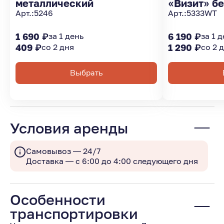
металлический
«Визит» бе
Арт.:
5246
Арт.:
5333WT
1 690 ₽
за 1 день
6 190 ₽
за 1 
409 ₽
со 2 дня
1 290 ₽
со 2 
Выбрать
Условия аренды
Самовывоз — 24/7
Доставка — с 6:00 до 4:00 следующего дня
Особенности
транспортировки