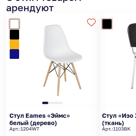
арендуют
Стул Eames «Эймс»
Стул «Изо
белый (дерево)
(ткань)
Арт.:
1204WT
Арт.:
1103BK