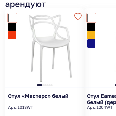
арендуют
Стул «Мастерс» белый
Стул Eame
белый 
Арт.:
1013WT
Арт.:
1204WT