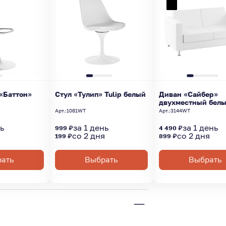
«Баттон»
Стул «Тулип» Tulip белый
Диван «Сайбер»
двухместный бел
Арт.:
1081WT
Арт.:
3144WT
нь
за 1 день
за 1 день
999 ₽
4 490 ₽
я
со 2 дня
со 2 дня
199 ₽
899 ₽
ать
Выбрать
Выбрать