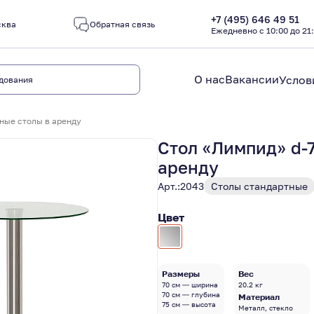
+7 (495) 646 49 51
сква
Обратная связь
Ежедневно с 10:00 до 21
О нас
Вакансии
Услов
ные столы в аренду
Стол «Лимпид» d-7
аренду
Арт.:
2043
Столы стандартные
Цвет
Размеры
Вес
70 см — ширина
20.2 кг
70 см — глубина
Материал
75 см — высота
Металл, стекло