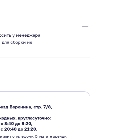
росить у менеджера
 для сборки не
езд Воронина, стр. 7/8,
ходных, круглосуточно:
―
с 8:40 до 9:20
,
―
с 20:40 до 21:20.
е или по телефону. Оплатите аренду,