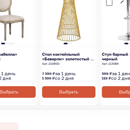
забелла»
Стол коктейльный
Стул барный 
й
«Беверли» золотистый d-
черный
70
Арт.:
2108GD
Арт.:
1130BK
 1 день
за 1 день
за 1 де
7 590 ₽
599 ₽
2 дня
со 2 дня
со 2 дн
1 590 ₽
119 ₽
Выбрать
Выбрать
Выбр