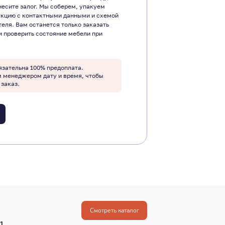
несите залог. Мы соберем, упакуем
укцию с контактными данными и схемой
теля. Вам останется только заказать
и проверить состояние мебели при
язательна 100% предоплата.
м менеджером дату и время, чтобы
 заказ.
Смотреть каталог
1