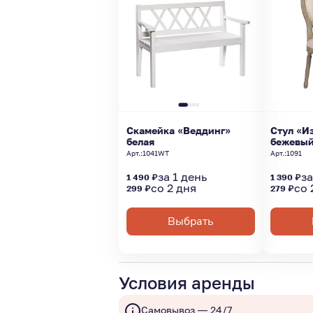
Скамейка «Веддинг»
Стул «И
белая
бежевы
Арт.:
1041WT
Арт.:
1091
за 1 день
за
1 490 ₽
1 390 ₽
со 2 дня
со 
299 ₽
279 ₽
Выбрать
Условия аренды
Самовывоз — 24/7