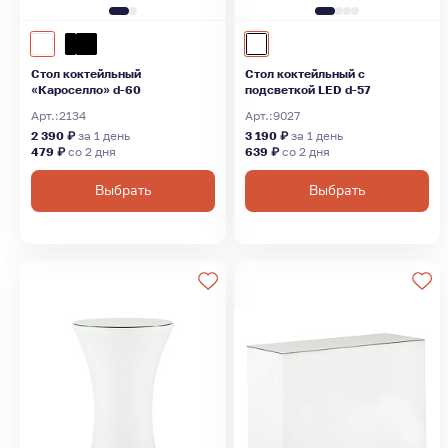
Стол коктейльный
Стол коктейльный с
«Кароселло» d-60
подсветкой LED d-57
Арт.:
2134
Арт.:
9027
2 390 ₽
за 1 день
3 190 ₽
за 1 день
479 ₽
со 2 дня
639 ₽
со 2 дня
Выбрать
Выбрать