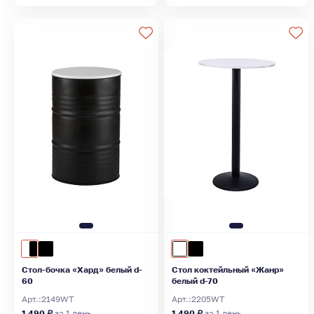
Стол-бочка «Хард» белый d-
Стол коктейльный «Жанр»
60
белый d-70
Арт.:
2149WT
Арт.:
2205WT
1 490 ₽
за 1 день
1 490 ₽
за 1 день