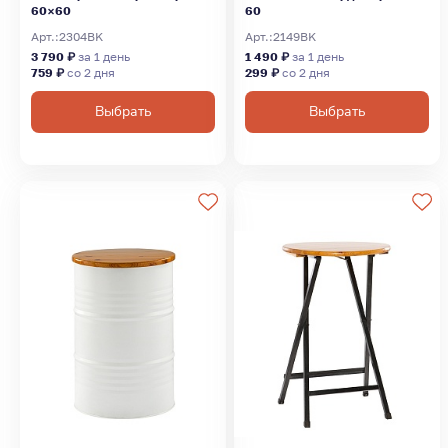
60×60
60
Арт.:
2304BK
Арт.:
2149BK
3 790 ₽
за 1 день
1 490 ₽
за 1 день
759 ₽
со 2 дня
299 ₽
со 2 дня
Выбрать
Выбрать