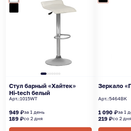
Стул барный «Хайтек»
Зеркало «
Hi-tech белый
Арт.:
1015WT
Арт.:
5464BK
949 ₽
за 1 день
1 090 ₽
за 1 
189 ₽
со 2 дня
219 ₽
со 2 дн