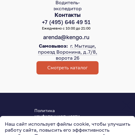
Водитель-
экспедитор
Контакты
+7 (495) 646 49 51
Ежедневно с 10:00 до 21:00
arenda@kengo.ru
Самовывоз:
г. Мытищи,
проезд Воронина, д.7/8,
ворота 26
Смотреть каталог
Политика
конфиденциальности
Пользовательское соглашение
Наш сайт использует файлы cookie, чтобы улучшить
ОГРН 315501800004950
работу сайта, повысить его эффективность
127015
,
Москва
,
Новодмитровская ул., 5АС3