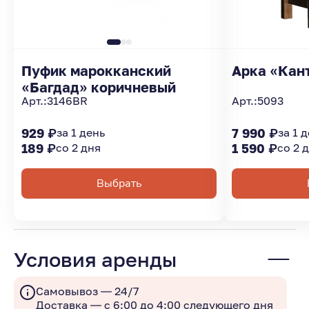
Пуфик марокканский
Арка «Кан
«Багдад» коричневый
Арт.:
3146BR
Арт.:
5093
929 ₽
за 1 день
7 990 ₽
за 1 
189 ₽
со 2 дня
1 590 ₽
со 2 
Выбрать
Условия аренды
Самовывоз — 24/7
Доставка — с 6:00 до 4:00 следующего дня