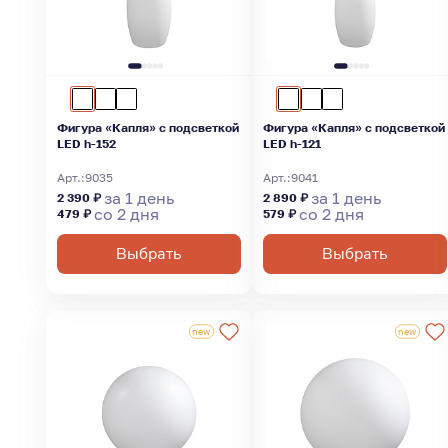
Фигура «Капля» с подсветкой
Фигура «Капля» с подсветкой
LED h-152
LED h-121
Арт.:
9035
Арт.:
9041
за 1 день
за 1 день
2 390 ₽
2 890 ₽
со 2 дня
со 2 дня
479 ₽
579 ₽
Выбрать
Выбрать