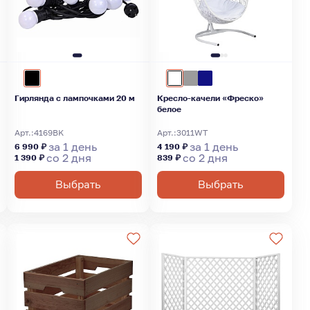
Гирлянда с лампочками 20 м
Кресло-качели «Фреско»
белое
Арт.:
4169BK
Арт.:
3011WT
за 1 день
за 1 день
6 990 ₽
4 190 ₽
со 2 дня
со 2 дня
1 390 ₽
839 ₽
Выбрать
Выбрать