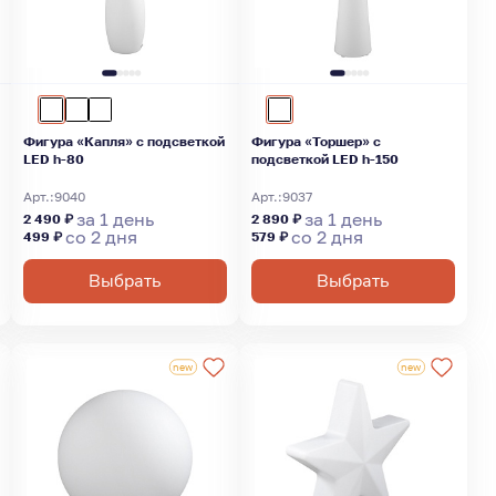
Фигура «Капля» с подсветкой
Фигура «Торшер» с
LED h-80
подсветкой LED h-150
Арт.:
9040
Арт.:
9037
за 1 день
за 1 день
2 490 ₽
2 890 ₽
со 2 дня
со 2 дня
499 ₽
579 ₽
Выбрать
Выбрать