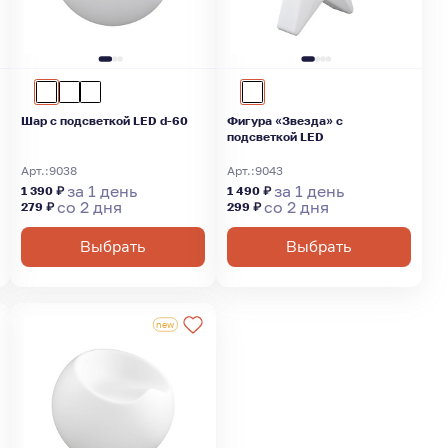
Шар с подсветкой LED d-60
Фигура «Звезда» с
подсветкой LED
Арт.:
9038
Арт.:
9043
за 1 день
за 1 день
1 390 ₽
1 490 ₽
со 2 дня
со 2 дня
279 ₽
299 ₽
Выбрать
Выбрать