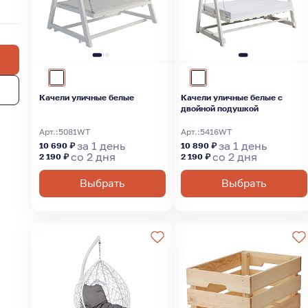
Качели уличные белые
Качели уличные белые с
двойной подушкой
Арт.:
5081WT
Арт.:
5416WT
за 1 день
за 1 день
10 690 ₽
10 890 ₽
со 2 дня
со 2 дня
2 190 ₽
2 190 ₽
Выбрать
Выбрать