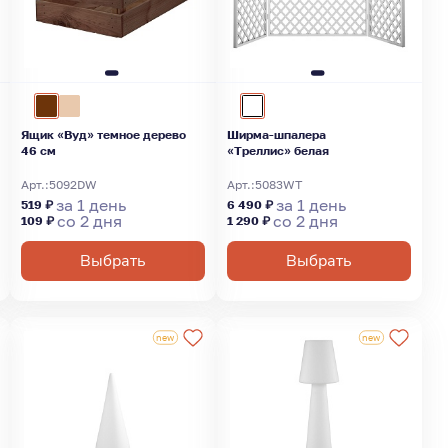
Ящик «Вуд» темное дерево
Ширма-шпалера
46 см
«Треллис» белая
Арт.:
5092DW
Арт.:
5083WT
за 1 день
за 1 день
519 ₽
6 490 ₽
со 2 дня
со 2 дня
109 ₽
1 290 ₽
Выбрать
Выбрать