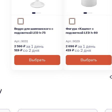
Ведро для шампанского с
Фигура «Кашпо» с
подсветкой LED h-75
подсветкой LED h-80
Арт.:
9031
Арт.:
9029
за 1 день
за 1 день
2 590 ₽
2 090 ₽
со 2 дня
со 2 дня
519 ₽
419 ₽
Выбрать
Выбрать
у