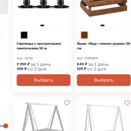
)
Гирлянда с прозрачными
Ящик «Вуд» темное дерево 50
лампочками 10 м
см
Арт.:
4158
Арт.:
5456BR
за 1 день
за 1 день
2 290 ₽
649 ₽
со 2 дня
со 2 дня
459 ₽
129 ₽
Выбрать
Выбрать