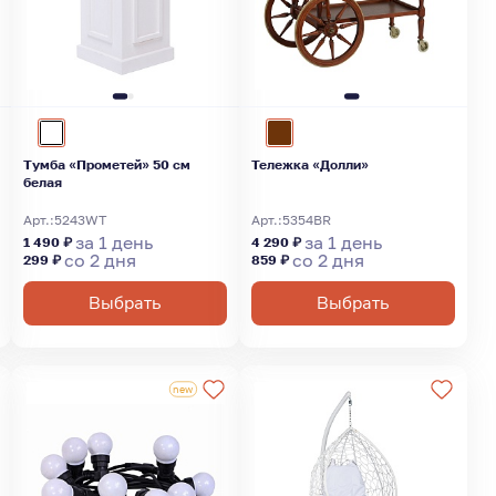
Тумба «Прометей» 50 см
Тележка «Долли»
белая
Арт.:
5243WT
Арт.:
5354BR
за 1 день
за 1 день
1 490 ₽
4 290 ₽
со 2 дня
со 2 дня
299 ₽
859 ₽
Выбрать
Выбрать