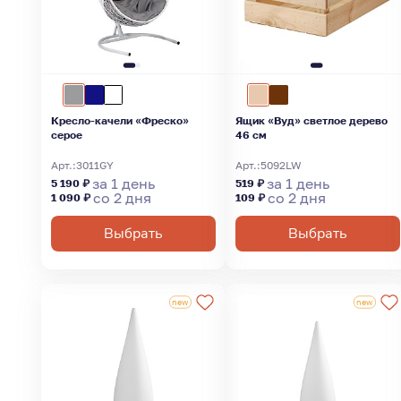
Кресло-качели «Фреско»
Ящик «Вуд» светлое дерево
серое
46 см
Арт.:
3011GY
Арт.:
5092LW
за 1 день
за 1 день
5 190 ₽
519 ₽
со 2 дня
со 2 дня
1 090 ₽
109 ₽
Выбрать
Выбрать