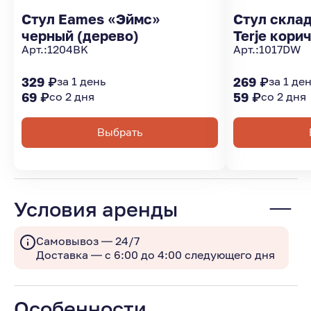
Стул Eames «Эймс»
Стул скла
черный (дерево)
Terje кори
Арт.:
1204BK
Арт.:
1017DW
329 ₽
за 1 день
269 ₽
за 1 де
69 ₽
со 2 дня
59 ₽
со 2 дня
Выбрать
Условия аренды
Самовывоз — 24/7
Доставка — с 6:00 до 4:00 следующего дня
Особенности