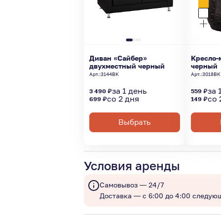
Диван «Сайбер»
Кресло-
двухместный черный
черный
Арт.:
3144BK
Арт.:
3018BK
за 1 день
за 
3 490 ₽
559 ₽
со 2 дня
со 
699 ₽
149 ₽
Выбрать
Условия аренды
Самовывоз — 24/7
Доставка — с 6:00 до 4:00 следую