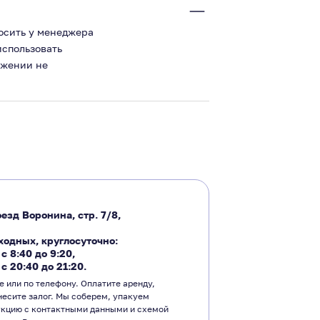
росить у менеджера
использовать
ожении не
езд Воронина, стр. 7/8,
ходных, круглосуточно:
―
с 8:40 до 9:20
,
―
с 20:40 до 21:20.
е или по телефону. Оплатите аренду,
несите залог. Мы соберем, упакуем
укцию с контактными данными и схемой