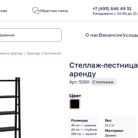
+7 (495) 646 49 51
сква
Обратная связь
Ежедневно с 10:00 до 21
О нас
Вакансии
Услов
ние в аренду
/
Аренда стеллажей
Стеллаж-лестница
аренду
Арт.:
5260
Стеллажи
Цвет
Размеры
Вес
46 см — ширина
11.1 кг
26 см — глубина
Материал
150 см — высота
Дерево