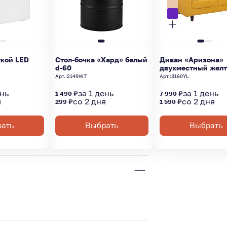
ткой LED
Стол-бочка «Хард» белый
Диван «Аризона»
d-60
двухместный жел
Арт.:
2149WT
Арт.:
3160YL
ень
за 1 день
за 1 день
1 490 ₽
7 990 ₽
я
со 2 дня
со 2 дня
299 ₽
1 590 ₽
ать
Выбрать
Выбрать