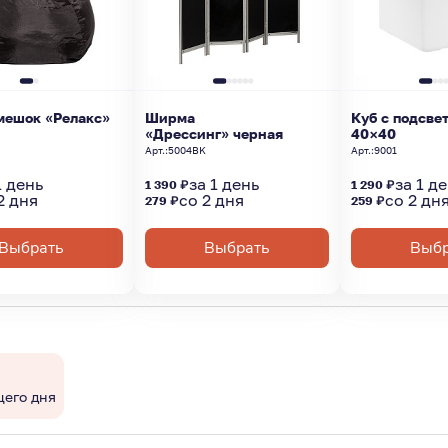
мешок «Релакс»
Ширма
Куб с подсве
«Дрессинг» черная
40×40
Арт.:
5004BK
Арт.:
9001
1 день
за 1 день
за 1 д
1 390 ₽
1 290 ₽
2 дня
со 2 дня
со 2 дн
279 ₽
259 ₽
Выбрать
Выбрать
Выбр
щего дня