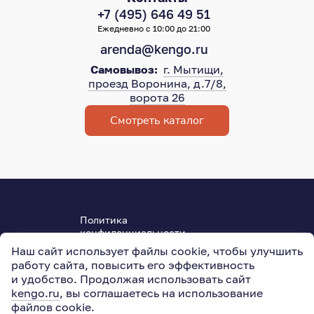
+7 (495) 646 49 51
Ежедневно с 10:00 до 21:00
arenda@kengo.ru
Самовывоз:
г. Мытищи,
проезд Воронина, д.7/8,
ворота 26
Смотреть каталог
Политика
конфиденциальности
Пользовательское соглашение
Наш сайт использует файлы cookie, чтобы улучшить
ОГРН 315501800004950
работу сайта, повысить его эффективность
127015
,
Москва
,
Новодмитровская ул., 5АС3
и удобство. Продолжая использовать сайт
kengo.ru
, вы соглашаетесь на использование
файлов cookie
.
© 2011–2026
KENGO