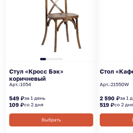
Стул «Кросс Бэк»
Стол «Каф
коричневый
Арт.:
1054
Арт.:
2155DW
549 ₽
за 1 день
2 590 ₽
за 1 
109 ₽
со 2 дня
519 ₽
со 2 дн
Выбрать