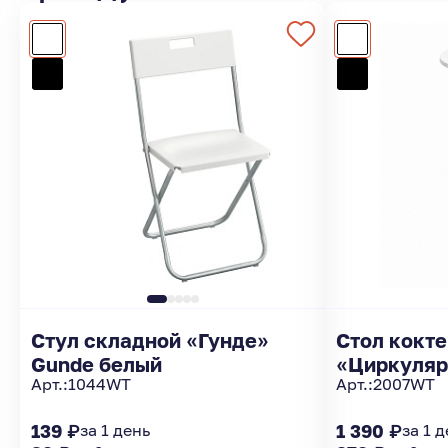
Стул складной «Гунде»
Стол кокт
Gunde белый
«Циркуляр
Арт.:
1044WT
Арт.:
2007WT
139 ₽
за 1 день
1 390 ₽
за 1 