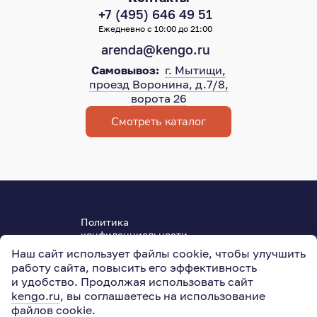
+7 (495) 646 49 51
Ежедневно с 10:00 до 21:00
arenda@kengo.ru
Самовывоз:
г. Мытищи,
проезд Воронина, д.7/8,
ворота 26
Смотреть каталог
Политика
конфиденциальности
Пользовательское соглашение
Наш сайт использует файлы cookie, чтобы улучшить
ОГРН 315501800004950
работу сайта, повысить его эффективность
127015
,
Москва
,
Новодмитровская ул., 5АС3
и удобство. Продолжая использовать сайт
kengo.ru
, вы соглашаетесь на использование
файлов cookie
.
© 2011–2026
KENGO