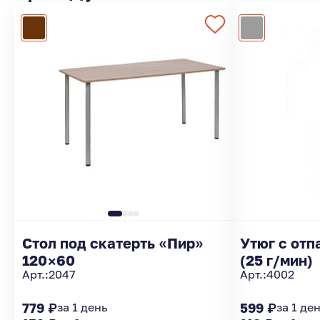
Стол под скатерть «Пир»
Утюг с от
120×60
(25 г/мин)
Арт.:
2047
Арт.:
4002
779 ₽
за 1 день
599 ₽
за 1 де