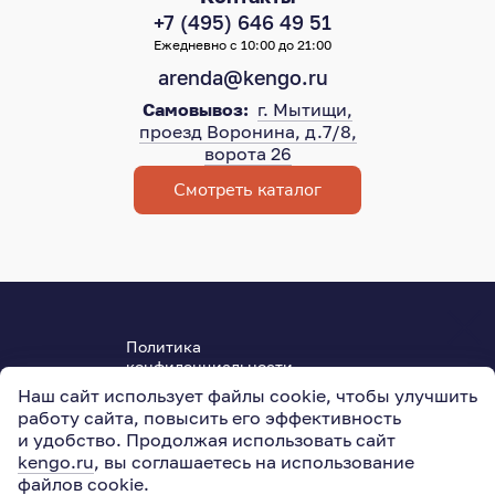
+7 (495) 646 49 51
Ежедневно с 10:00 до 21:00
arenda@kengo.ru
Самовывоз:
г. Мытищи,
проезд Воронина, д.7/8,
ворота 26
Смотреть каталог
Политика
конфиденциальности
Пользовательское соглашение
Наш сайт использует файлы cookie, чтобы улучшить
ОГРН 315501800004950
работу сайта, повысить его эффективность
127015
,
Москва
,
Новодмитровская ул., 5АС3
и удобство. Продолжая использовать сайт
kengo.ru
, вы соглашаетесь на использование
файлов cookie
.
© 2011–2026
KENGO