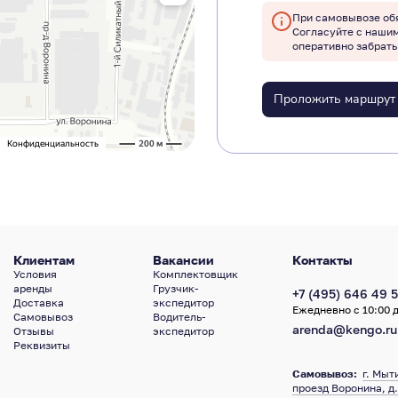
При самовывозе об
Согласуйте с наши
оперативно забрать
Проложить маршрут
Клиентам
Вакансии
Контакты
Условия
Комплектовщик
аренды
Грузчик-
+7 (495) 646 49 5
Доставка
экспедитор
Ежедневно с 10:00 д
Самовывоз
Водитель-
arenda@kengo.ru
Отзывы
экспедитор
Реквизиты
Самовывоз:
г. Мыт
проезд Воронина, д.