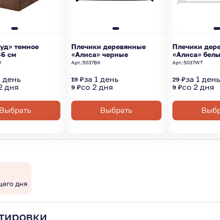
уд» темное
Плечики деревянные
Плечики дер
46 см
«Алиса» черные
«Алиса» бел
W
Арт.:
5037BK
Арт.:
5037WT
1 день
за 1 день
за 1 ден
19 ₽
29 ₽
2 дня
со 2 дня
со 2 дня
9 ₽
9 ₽
Выбрать
Выбрать
Выбр
щего дня
тировки