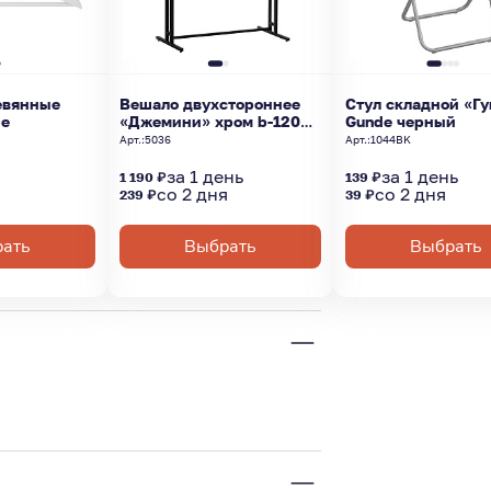
евянные
Вешало двухстороннее
Стул складной «Г
ые
«Джемини» хром b-120
Gunde черный
см
Арт.:
5036
Арт.:
1044BK
ь
за 1 день
за 1 день
1 190 ₽
139 ₽
со 2 дня
со 2 дня
239 ₽
39 ₽
ать
Выбрать
Выбрать