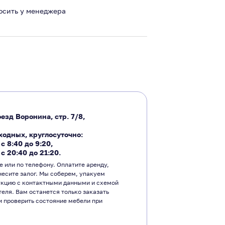
росить у менеджера
езд Воронина, стр. 7/8,
ходных, круглосуточно:
―
с 8:40 до 9:20
,
―
с 20:40 до 21:20.
е или по телефону. Оплатите аренду,
несите залог. Мы соберем, упакуем
укцию с контактными данными и схемой
теля. Вам останется только заказать
и проверить состояние мебели при