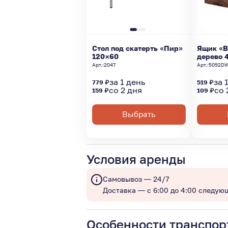
Стол под скатерть «Пир»
Ящик «В
120×60
дерево 
Арт.:
2047
Арт.:
5092D
за 1 день
за 
779 ₽
519 ₽
со 2 дня
со 
159 ₽
109 ₽
Выбрать
Условия аренды
Самовывоз — 24/7
Доставка — с 6:00 до 4:00 следую
Особенности транспор