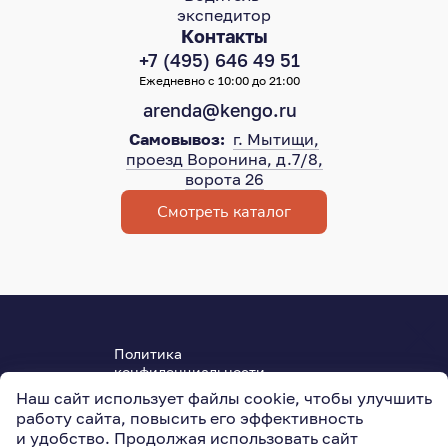
экспедитор
Контакты
+7 (495) 646 49 51
Ежедневно с 10:00 до 21:00
arenda@kengo.ru
Самовывоз:
г. Мытищи,
проезд Воронина, д.7/8,
ворота 26
Смотреть каталог
Политика
конфиденциальности
Пользовательское соглашение
Наш сайт использует файлы cookie, чтобы улучшить
ОГРН 315501800004950
работу сайта, повысить его эффективность
127015
,
Москва
,
Новодмитровская ул., 5АС3
и удобство. Продолжая использовать сайт