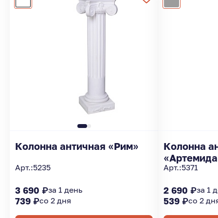
Колонна античная «Рим»
Колонна а
«Артемида
Арт.:
5235
Арт.:
5371
3 690 ₽
за 1 день
2 690 ₽
за 1 
739 ₽
со 2 дня
539 ₽
со 2 дн