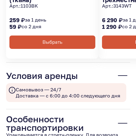
Арт.:
1103BK
Арт.:
3143WT
259 ₽
за 1 день
6 290 ₽
за 1 
59 ₽
со 2 дня
1 290 ₽
со 2 
Выбрать
Условия аренды
Самовывоз — 24/7
Доставка — с 6:00 до 4:00 следующего дня
Особенности
транспортировки
Упаковывается в стретч-пленку. Для возврата