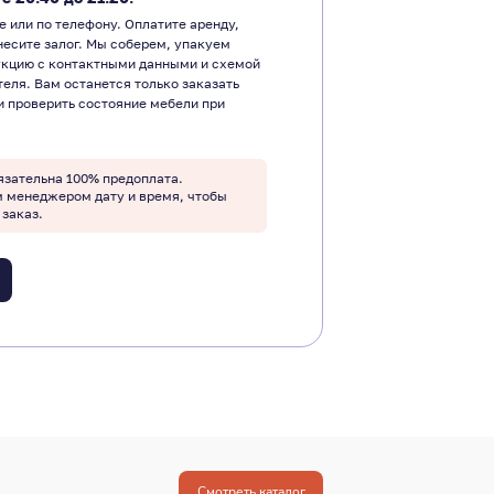
е или по телефону. Оплатите аренду,
несите залог. Мы соберем, упакуем
укцию с контактными данными и схемой
теля. Вам останется только заказать
и проверить состояние мебели при
язательна 100% предоплата.
м менеджером дату и время, чтобы
 заказ.
Смотреть каталог