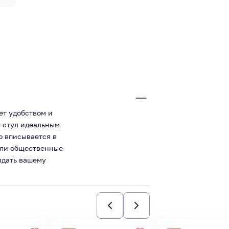
ет удобством и
т стул идеальным
о вписывается в
или общественные
идать вашему