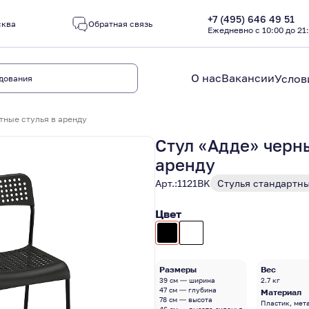
+7 (495) 646 49 51
сква
Обратная связь
Ежедневно с 10:00 до 21
О нас
Вакансии
Услов
тные стулья в аренду
Стул «Адде» черн
аренду
Арт.:
1121BK
Стулья стандартн
Цвет
Размеры
Вес
39 см — ширина
2.7 кг
47 см — глубина
Материал
78 см — высота
Пластик, мет