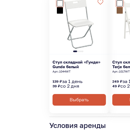
Стул складной «Гунде»
Стул ск
Gunde белый
Terje бе
Арт.:
1044WT
Арт.:
1017WT
за 1 день
за 
139 ₽
249 ₽
со 2 дня
со 2
39 ₽
49 ₽
Выбрать
Условия аренды