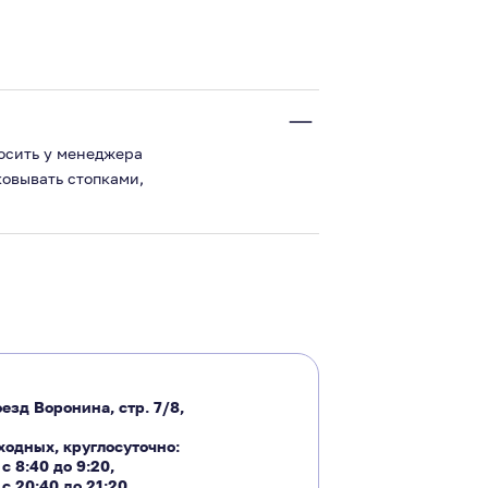
росить у менеджера
ковывать стопками,
езд Воронина, стр. 7/8,
ходных, круглосуточно:
―
с 8:40 до 9:20
,
―
с 20:40 до 21:20.