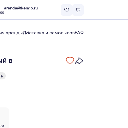
arenda@kengo.ru
:00
FAQ
ия аренды
Доставка и самовывоз
ый в
ые
алл