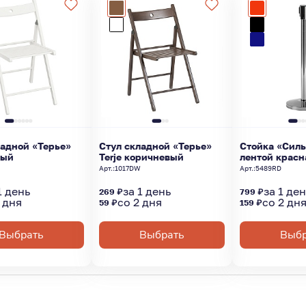
ладной «Терье»
Стул складной «Терье»
Стойка «Силь
лый
Terje коричневый
лентой красн
Арт.:
1017DW
Арт.:
5489RD
1 день
за 1 день
за 1 де
269 ₽
799 ₽
 дня
со 2 дня
со 2 дн
59 ₽
159 ₽
Выбрать
Выбрать
Выбр