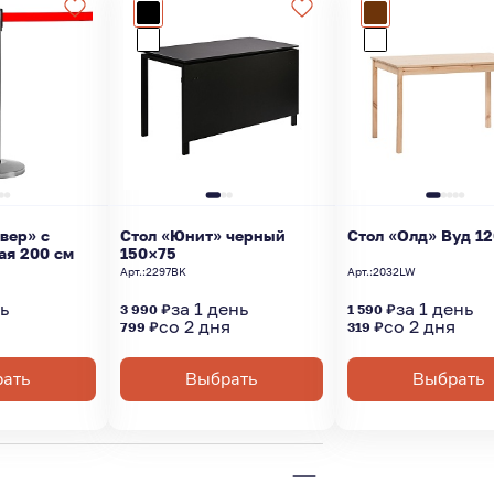
вер» с
Стол «Юнит» черный
Стол «Олд» Вуд 1
ая 200 см
150×75
Арт.:
2297BK
Арт.:
2032LW
нь
за 1 день
за 1 день
3 990 ₽
1 590 ₽
я
со 2 дня
со 2 дня
799 ₽
319 ₽
ать
Выбрать
Выбрать