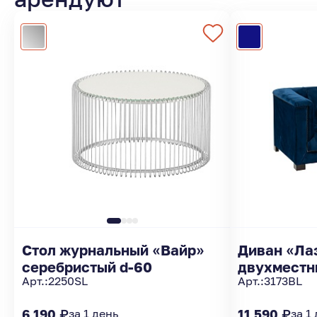
Стол журнальный «Вайр»
Диван «Ла
серебристый d-60
двухместн
Арт.:
2250SL
Арт.:
3173BL
6 190 ₽
за 1 день
11 590 ₽
за 1