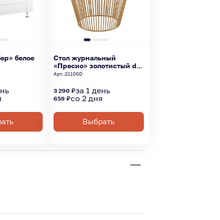
ер» белое
Стол журнальный
«Пресио» золотистый d-
48
Арт.:
2110GD
ень
за 1 день
3 290 ₽
я
со 2 дня
659 ₽
ать
Выбрать