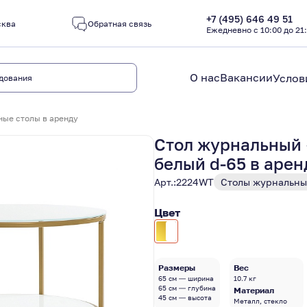
+7 (495) 646 49 51
сква
Обратная связь
Ежедневно с 10:00 до 21
О нас
Вакансии
Услов
ые столы в аренду
Стол журнальный 
белый d-65 в арен
Арт.:
2224WT
Столы журнальны
Цвет
Размеры
Вес
65 см — ширина
10.7 кг
65 см — глубина
Материал
45 см — высота
Металл, стекло