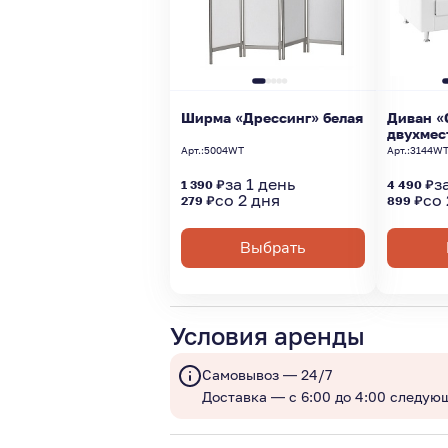
Ширма «Дрессинг» белая
Диван «
двухмес
Арт.:
5004WT
Арт.:
3144W
за 1 день
з
1 390 ₽
4 490 ₽
со 2 дня
со 
279 ₽
899 ₽
Выбрать
Условия аренды
Самовывоз — 24/7
Доставка — с 6:00 до 4:00 следую