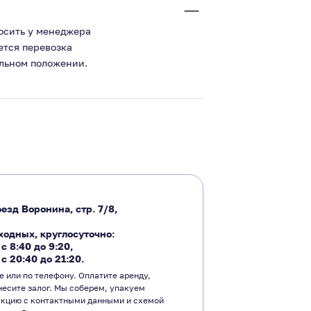
росить у менеджера
ется перевозка
альном положении.
езд Воронина, стр. 7/8,
ходных, круглосуточно:
―
с 8:40 до 9:20
,
―
с 20:40 до 21:20.
е или по телефону. Оплатите аренду,
несите залог. Мы соберем, упакуем
укцию с контактными данными и схемой