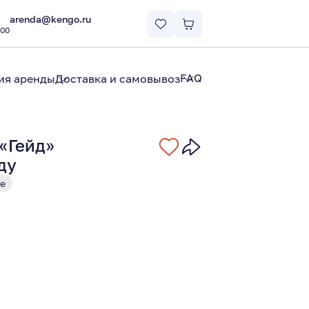
arenda@kengo.ru
:00
FAQ
ия аренды
Доставка и самовывоз
«Гейд»
ду
е