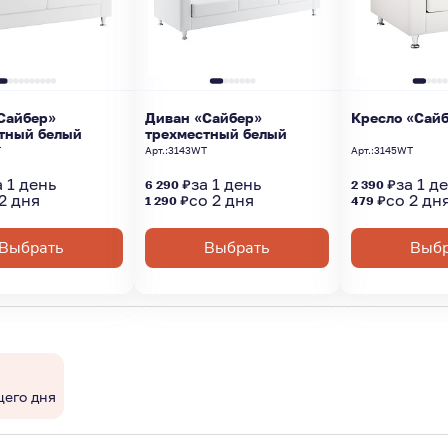
Сайбер»
Диван «Сайбер»
Кресло «Сайб
тный белый
трехместный белый
T
Арт.:
3143WT
Арт.:
3145WT
а 1 день
за 1 день
за 1 д
6 290 ₽
2 390 ₽
2 дня
со 2 дня
со 2 дн
1 290 ₽
479 ₽
Выбрать
Выбрать
Выбр
щего дня