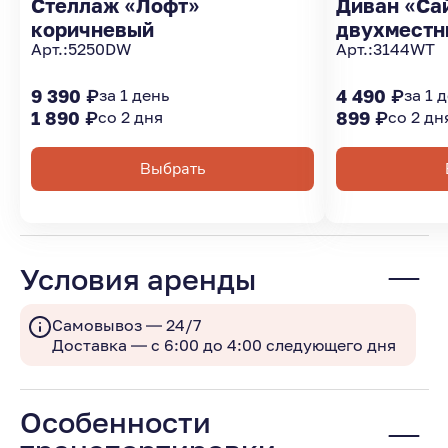
Стеллаж «Лофт»
Диван «Са
коричневый
двухместн
Арт.:
5250DW
Арт.:
3144WT
9 390 ₽
за 1 день
4 490 ₽
за 1 
1 890 ₽
со 2 дня
899 ₽
со 2 дн
Выбрать
Условия аренды
Самовывоз — 24/7
Доставка — с 6:00 до 4:00 следующего дня
Особенности