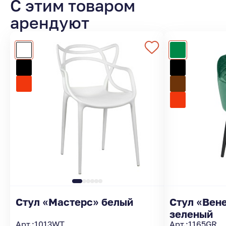
С этим товаром
арендуют
Стул «Мастерс» белый
Стул «Вен
зеленый
Арт.:
1013WT
Арт.:
1165GR