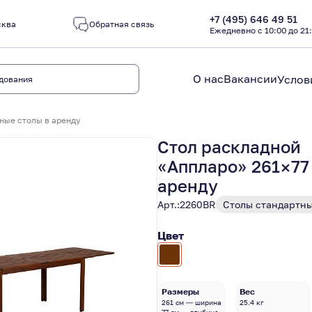
+7 (495) 646 49 51
сква
Обратная связь
Ежедневно с 10:00 до 21
О нас
Вакансии
Услов
ные столы в аренду
Стол раскладной
«Аппларо» 261×77
аренду
Арт.:
2260BR
Столы стандартн
Цвет
Размеры
Вес
261 см — ширина
25.4 кг