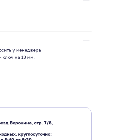
росить у менеджера
 ключ на 13 мм.
езд Воронина, стр. 7/8,
ходных, круглосуточно:
―
с 8:40 до 9:20
,