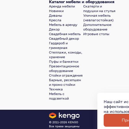
Каталог мебели и оборудования
Аренда мебели
Скатерти и
Новинки
подушки на стулья
Диваны
Уличная мебель
Кресла
(невлагостойкая)
Мебель в аренду
Дополнительное
Декор
оборудование
Свадебная мебель
Игровые столы
Свадебный декор
Гардероб и
гримерная
Стеллажи, комоды,
хранение
Пуфы и банкетки
Презентационное
оборудование
Стойки ограждения
Барные, ресепшен
и промо стойки
Техника
Мебель с
подсветкой
Наш сайт ис
эффективнос
на использ
Политика конф
При
© 2011–2026
KENGO
Все права защищены