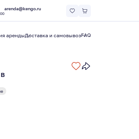
arenda@kengo.ru
:00
FAQ
ия аренды
Доставка и самовывоз
 в
ые