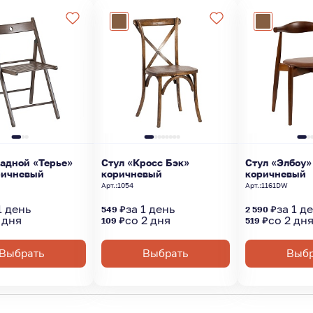
ладной «Терье»
Стул «Кросс Бэк»
Стул «Элбоу»
оричневый
коричневый
коричневый
W
Арт.:
1054
Арт.:
1161DW
1 день
за 1 день
за 1 д
549 ₽
2 590 ₽
 дня
со 2 дня
со 2 дн
109 ₽
519 ₽
Выбрать
Выбрать
Выбр