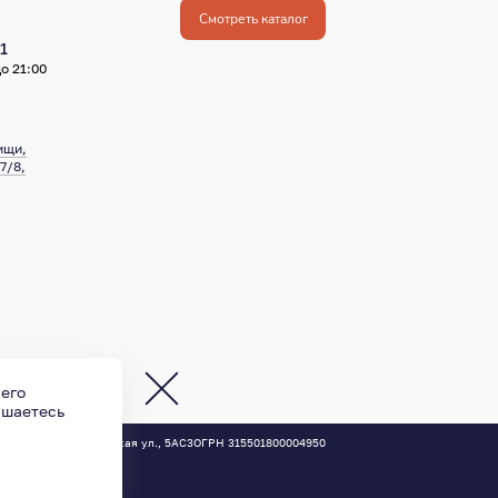
Смотреть каталог
1
о 21:00
ищи,
7/8,
 его
ашаетесь
осква
,
Новодмитровская ул., 5АС3
ОГРН 315501800004950