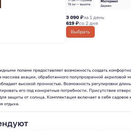
77 см — глубина
Материал
73 см — высота
Дерево
3 090 ₽
за 1 день
619 ₽
со 2 дня
Выбрать
ткидными полами предоставляет возможность создать комфортн
 из массива акации, обработанного полупрозрачной акриловой м
 обладает высокой прочностью. Возможность регулировки длины 
ировать его под конкретные потребности. Присутствие отверс
для защиты от солнца. Комплектация включает в себя садовое 
я отдыха.
ендуют