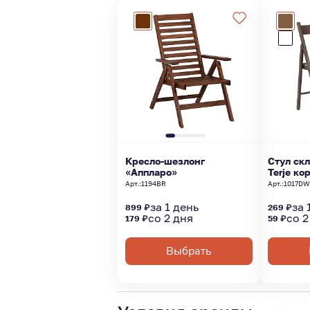
Кресло-шезлонг
Стул ск
«Аппларо»
Terje к
Арт.:
1194BR
Арт.:
1017D
за 1 день
за 
899 ₽
269 ₽
со 2 дня
со 2
179 ₽
59 ₽
Выбрать