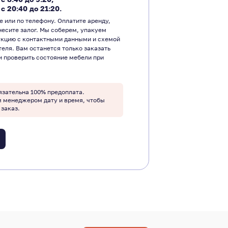
―
с 20:40 до 21:20.
е или по телефону. Оплатите аренду,
несите залог. Мы соберем, упакуем
укцию с контактными данными и схемой
теля. Вам останется только заказать
и проверить состояние мебели при
язательна 100% предоплата.
м менеджером дату и время, чтобы
 заказ.