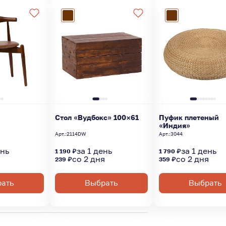
Стол «Вудбокс» 100×61
Пуфик плетеный
«Индия»
Арт.:
2114DW
Арт.:
3044
ень
за 1 день
за 1 день
1 190 ₽
1 790 ₽
я
со 2 дня
со 2 дня
239 ₽
359 ₽
ать
Выбрать
Выбрать