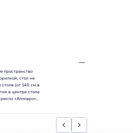
ое пространство
орилкой, стол не
стола (от 140 см в
тия в центре стола
кресло «Аппларо»,