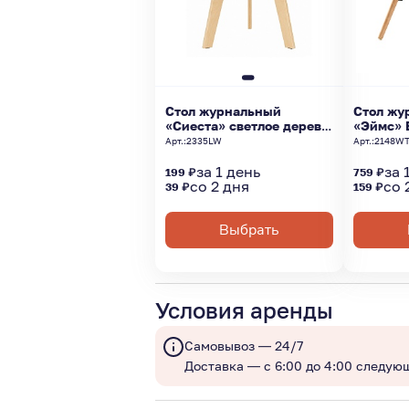
Стол журнальный
Стол жу
«Сиеста» светлое дерево
«Эймс» 
d-40
(дерево)
Арт.:
2335LW
Арт.:
2148W
за 1 день
за 
199 ₽
759 ₽
со 2 дня
со 
39 ₽
159 ₽
Выбрать
Условия аренды
Самовывоз — 24/7
Доставка — с 6:00 до 4:00 следую