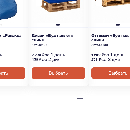
к «Релакс»
Диван «Вуд паллет»
Оттоман «Вуд пал
синий
синий
Арт.:
3040BL
Арт.:
3025BL
ь
за 1 день
за 1 день
2 290 ₽
1 290 ₽
я
со 2 дня
со 2 дня
459 ₽
259 ₽
ать
Выбрать
Выбрать