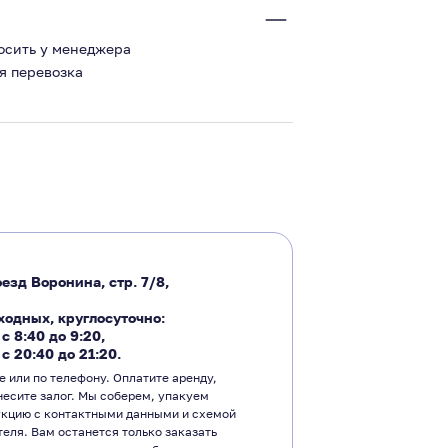
росить у менеджера
я перевозка
езд Воронина, стр. 7/8,
ходных, круглосуточно:
―
с 8:40 до 9:20
,
―
с 20:40 до 21:20.
е или по телефону. Оплатите аренду,
несите залог. Мы соберем, упакуем
укцию с контактными данными и схемой
теля. Вам останется только заказать