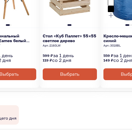
рнальный
Стол «Куб Паллет» 55×55
Кресло-мешо
Eames белый
светлое дерево
синий
 d-60
T
Арт.:
2160LW
Арт.:
3018BL
1 день
за 1 день
за 1 ден
599 ₽
559 ₽
2 дня
со 2 дня
со 2 дн
119 ₽
149 ₽
Выбрать
Выбрать
Выбр
щего дня