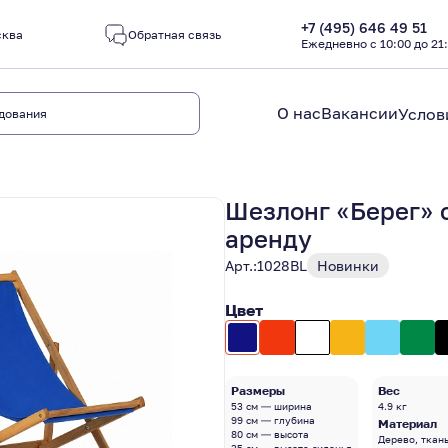
+7 (495) 646 49 51
сква
Обратная связь
Ежедневно с 10:00 до 21
О нас
Вакансии
Услов
Шезлонг «Берег» 
аренду
Арт.:
1028BL
Новинки
Цвет
Размеры
Вес
53 см — ширина
4.9 кг
99 см — глубина
Материал
80 см — высота
Дерево, ткан