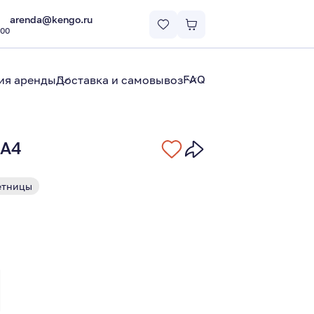
arenda@kengo.ru
:00
FAQ
ия аренды
Доставка и самовывоз
 A4
етницы