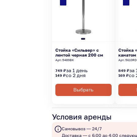
Стойка «Сильвер» с
Стойка 
лентой черная 200 см
канатом
Арт.:
5489BK
Арт.:
5610RD
за 1 день
за 
749 ₽
849 ₽
со 2 дня
со 
149 ₽
169 ₽
Выбрать
Условия аренды
Самовывоз — 24/7
Доставка — с 6:00 до 4:00 следую