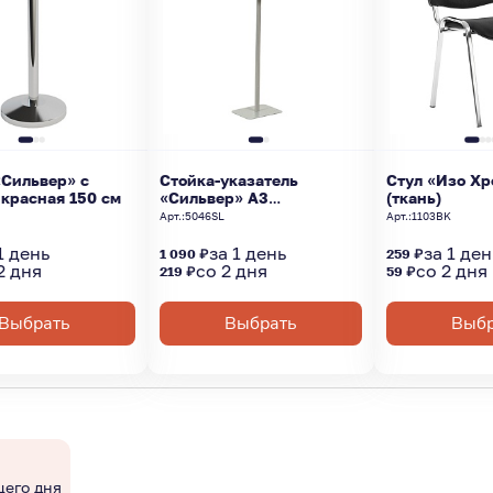
«Сильвер» с
Стойка-указатель
Стул «Изо Х
 красная 150 см
«Сильвер» А3
(ткань)
серебристая
Арт.:
5046SL
Арт.:
1103BK
1 день
за 1 день
за 1 ден
1 090 ₽
259 ₽
2 дня
со 2 дня
со 2 дня
219 ₽
59 ₽
Выбрать
Выбрать
Выбр
щего дня