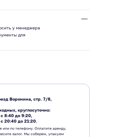
росить у менеджера
трументы для
езд Воронина, стр. 7/8,
ходных, круглосуточно:
―
с 8:40 до 9:20
,
―
с 20:40 до 21:20.
е или по телефону. Оплатите аренду,
несите залог. Мы соберем, упакуем