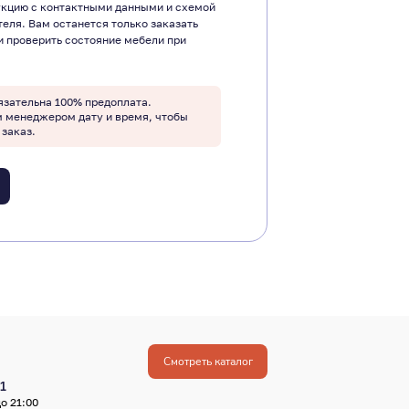
укцию с контактными данными и схемой
теля. Вам останется только заказать
и проверить состояние мебели при
язательна 100% предоплата.
м менеджером дату и время, чтобы
 заказ.
Смотреть каталог
1
о 21:00