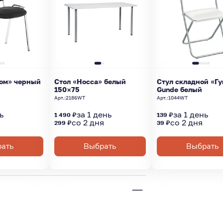
ром» черный
Стол «Носса» белый
Стул складной «Г
150×75
Gunde белый
Арт.:
2186WT
Арт.:
1044WT
ь
за 1 день
за 1 день
1 490 ₽
139 ₽
со 2 дня
со 2 дня
299 ₽
39 ₽
ать
Выбрать
Выбрать