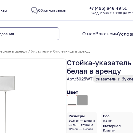
+7 (495) 646 49 51
сква
Обратная связь
Ежедневно с 10:00 до 21
О нас
Вакансии
Услов
вание в аренду
/
Указатели и буклетницы в аренду
Стойка-указатель
белая в аренду
Арт.:
5025WT
Указатели и букл
Цвет
Размеры
Вес
30.5 см — ширина
0.8 кг
21 см — глубина
Материал
126 см — высота
Пластик