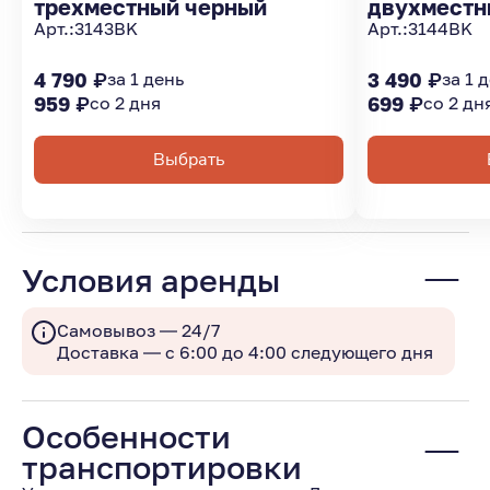
трехместный черный
двухместн
Арт.:
3143BK
Арт.:
3144BK
4 790 ₽
за 1 день
3 490 ₽
за 1 
959 ₽
со 2 дня
699 ₽
со 2 дн
Выбрать
Условия аренды
Самовывоз — 24/7
Доставка — с 6:00 до 4:00 следующего дня
Особенности
транспортировки