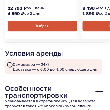
22 790 ₽
за 1 день
9 490 ₽
за 1 
4 590 ₽
со 2 дня
1 890 ₽
со 2 
Выбрать
Условия аренды
Самовывоз — 24/7
Доставка — с 6:00 до 4:00 следующего дня
Особенности
транспортировки
Упаковывается в стретч-пленку. Для возврата
требуется такая же упаковка (рулон пленки