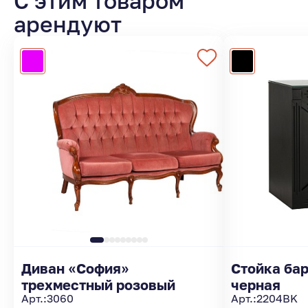
С этим товаром
арендуют
Диван «София»
Стойка ба
трехместный розовый
черная
Арт.:
3060
Арт.:
2204BK